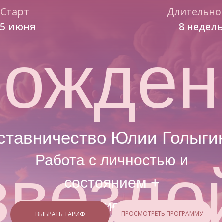
Старт
Длительно
15 июня
8 недел
рожден
ставничество Юлии Голыги
Работа с личностью и
звездо
состоянием +
построение системы
ПРОСМОТРЕТЬ ПРОГРАММУ
ВЫБРАТЬ ТАРИФ