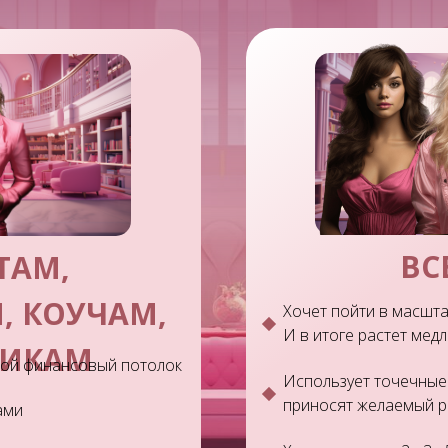
ВС
ТАМ,
, КОУЧАМ,
Хочет пойти в масшта
И в итоге растет мед
НИКАМ
вой финансовый потолок
Использует точечные
приносят желаемый ре
ами