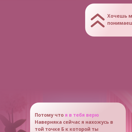
Хочешь м
понимаеш
Потому что
я в тебя верю
Наверняка сейчас я нахожусь в
той точке Б к которой ты