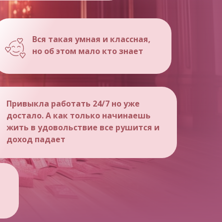
Вся такая умная и классная,
но об этом мало кто знает
Привыкла работать 24/7 но уже
достало. А как только начинаешь
жить в удовольствие все рушится и
доход падает