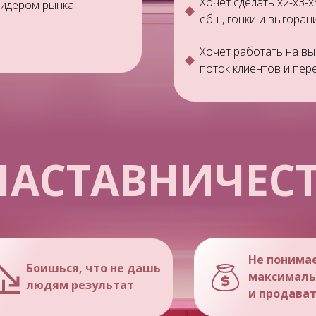
Хочет сделать х2-х3-х
 лидером рынка
ебш, гонки и выгоран
Хочет работать на вы
поток клиентов и пер
НАСТАВНИЧЕС
Не понимае
Боишься, что не дашь
максималь
людям результат
и продават