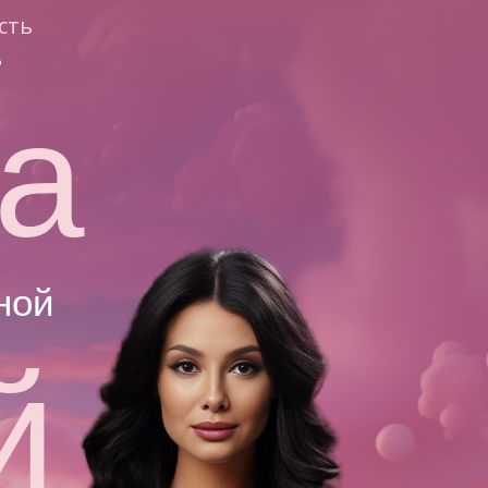
сть
ь
а
ной
й