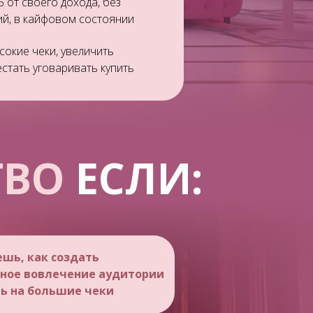
5 от своего дохода, без
ий, в кайфовом состоянии
сокие чеки, увеличить
естать уговаривать купить
ТВО
ЕСЛИ:
шь, как создать
ное вовлечение аудитории
ь на большие чеки