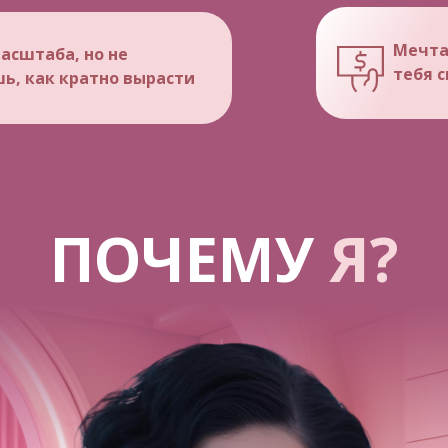
Мечта
асштаба, но не
тебя с
ь, как кратно вырасти
ПОЧЕМУ
Я?