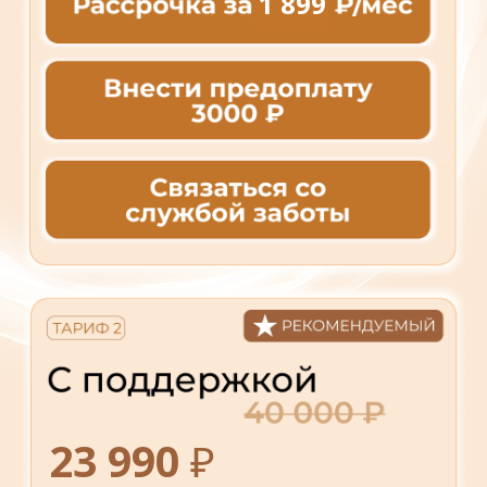
1 899
23 990
₽