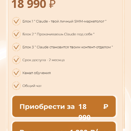
18 990
₽
18
990